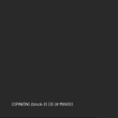
{OPINIÓN} {block-3} {3} {# ff9900}