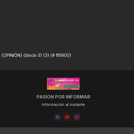
{OPINIÓN} {block-3} {3} {# ff9900}
PASION POR INFORMAR
Información al instante